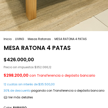
Inicio
.
LIVING
.
Mesas Ratonas
.
MESA RATONA 4 PATAS
MESA RATONA 4 PATAS
$426.000,00
Precio sin impuestos
$352.066,12
$298.200,00
con
Transferencia o depósito bancario
12
cuotas sin interés de
$35.500,00
30% de descuento
pagando con Transferencia o depósito bancario
Ver más detalles
Color:
PARAISO