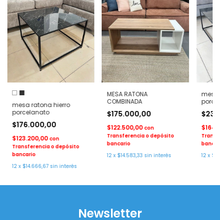
MESA RATONA
mesa 
COMBINADA
porce
mesa ratona hierro
porcelanato
$175.000,00
$235
$176.000,00
$122.500,00
$164.
con
Transferencia o depósito
Transf
$123.200,00
con
bancario
bancar
Transferencia o depósito
bancario
12
x
$14.583,33
sin interés
12
x
$19
12
x
$14.666,67
sin interés
Newsletter