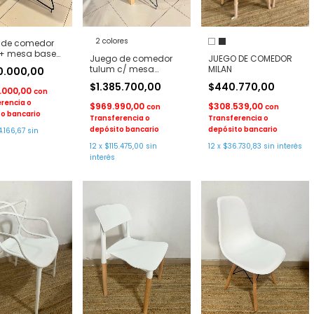
2 colores
 de comedor
 + mesa base
Juego de comedor
JUEGO DE COMEDOR
rro
tulum c/ mesa
MILAN
70.000,00
paraiso
$1.385.700,00
$440.770,00
9.000,00
con
rencia o
$969.990,00
$308.539,00
con
con
o bancario
Transferencia o
Transferencia o
depósito bancario
depósito bancario
4.166,67
sin
12
x
$115.475,00
sin
12
x
$36.730,83
sin interés
interés