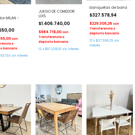
banquetas de barra
JUEGO DE COMEDOR
$327.578,94
LUIS
or MILAN -
$1.406.740,00
$229.305,26
con
Transferencia o
.650,00
$984.718,00
con
depósito bancario
Transferencia o
955,00
con
12
x
$27.298,25
sin
depósito bancario
rencia o
interés
o bancario
12
x
$117.228,33
sin interés
.637,50
sin interés