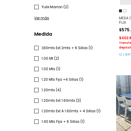
Yute Marron (2)
Ver más
MESA 
FIJA
$575
Medida
$402.
Transfe
1,60mts Ext 2mts + 6 Sillas (1)
depósit
12
x
$47
1.00 Mt (2)
1.00 Mts (1)
1.20 Mts Fija +4 Sillas (1)
1.20mts (4)
1.20mts Ext 1.60mts (3)
1.20mts Ext A 1.60mts + 4 Sillas (1)
1.40 Mts Fija + 6 Sillas (1)