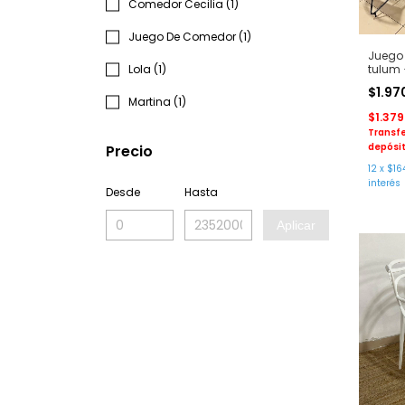
Comedor Cecilia (1)
Juego De Comedor (1)
Juego
tulum
Lola (1)
de hie
$1.9
Martina (1)
$1.37
Transfe
depósit
Precio
12
x
$16
interés
Desde
Hasta
Aplicar