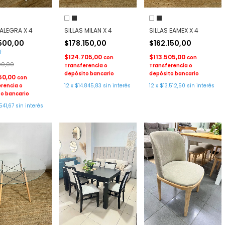
 ALEGRA X 4
SILLAS MILAN X 4
SILLAS EAMEX X 4
500,00
$178.150,00
$162.150,00
F
$124.705,00
$113.505,00
con
con
00,00
Transferencia o
Transferencia o
depósito bancario
depósito bancario
50,00
con
rencia o
12
x
$14.845,83
sin interés
12
x
$13.512,50
sin interés
o bancario
541,67
sin interés