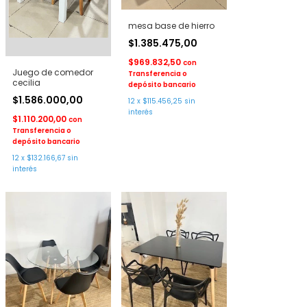
mesa base de hierro
$1.385.475,00
$969.832,50
con
Juego de comedor
Transferencia o
cecilia
depósito bancario
$1.586.000,00
12
x
$115.456,25
sin
interés
$1.110.200,00
con
Transferencia o
depósito bancario
12
x
$132.166,67
sin
interés