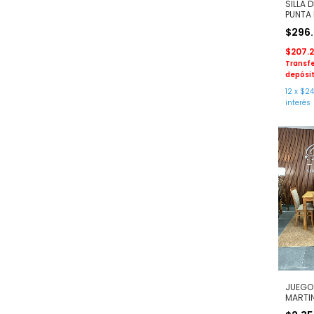
SILLA 
PUNTA 
$296
$207.
Transfe
depósit
12
x
$24
interés
JUEGO
MARTI