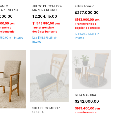
EAMEX
JUEGO DE COMEDOR
sillas Amelia
AR - VIDRIO
MARTINA NEGRO
$277.000,00
.000,00
$2.204.115,00
$193.900,00
con
700,00
$1.542.880,50
con
con
Transferencia o
rencia o
Transferencia o
depósito bancario
o bancario
depósito bancario
12
x
$23.083,33
sin
.750,00
sin interés
12
x
$183.676,25
sin
interés
interés
SILLA MARTINA
$242.000,00
SILLA DE COMEDOR
$169.400,00
con
CECILIA
Transferencia o