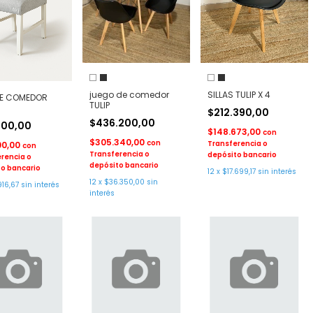
juego de comedor
SILLAS TULIP X 4
DE COMEDOR
TULIP
$212.390,00
$436.200,00
000,00
$148.673,00
con
$305.340,00
con
Transferencia o
00,00
con
Transferencia o
depósito bancario
rencia o
depósito bancario
o bancario
12
x
$17.699,17
sin interés
12
x
$36.350,00
sin
916,67
sin interés
interés