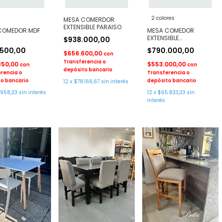
2 colores
MESA COMERDOR
EXTENSIBLE PARAISO
COMEDOR MDF
MESA COMEDOR
EXTENSIBLE
$938.000,00
COMBINADA
.500,00
$790.000,00
$656.600,00
con
Transferencia o
850,00
$553.000,00
con
con
depósito bancario
rencia o
Transferencia o
o bancario
depósito bancario
12
x
$78.166,67
sin interés
.958,33
sin interés
12
x
$65.833,33
sin
interés