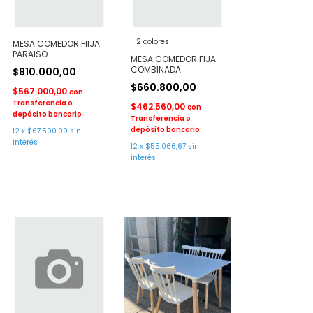
2 colores
MESA COMEDOR FIIJA
PARAISO
MESA COMEDOR FIJA
COMBINADA
$810.000,00
$660.800,00
$567.000,00
con
Transferencia o
$462.560,00
con
depósito bancario
Transferencia o
depósito bancario
12
x
$67.500,00
sin
interés
12
x
$55.066,67
sin
interés