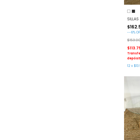
SILLAS
$162.
-
-6
%
OF
$153.0
$113.7
Transfe
depósit
12
x
$13.