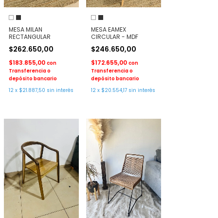
MESA MILAN
MESA EAMEX
RECTANGULAR
CIRCULAR - MDF
$262.650,00
$246.650,00
$183.855,00
$172.655,00
con
con
Transferencia o
Transferencia o
depósito bancario
depósito bancario
12
x
$21.887,50
sin interés
12
x
$20.554,17
sin interés