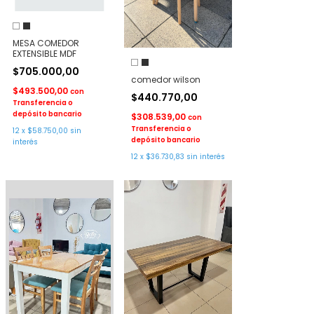
MESA COMEDOR
EXTENSIBLE MDF
$705.000,00
comedor wilson
$493.500,00
con
$440.770,00
Transferencia o
depósito bancario
$308.539,00
con
Transferencia o
12
x
$58.750,00
sin
depósito bancario
interés
12
x
$36.730,83
sin interés