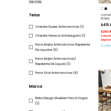
Ver más
Telas
comed
ROMA
$415
Chenille Guees Antimanchas (1)
$290.
Chenille Venecia Antidesgarro (1)
Transfe
depósit
Pana Mojito Antimanchas Repelente
12
x
$34
De Liquidos (5)
Pana Mojito Antimanchas/
Repelente De Liquido (1)
Pana Shot Antimanchas (6)
Marca
Bella Design Muebles Para El Hogar
(2)