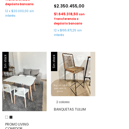
depósito bancario
$2.350.455,00
12
x
$20.000,00
sin
$1.645.318,50
con
interés
Transferencia o
depósito bancario
12
x
$195.871,25
sin
interés
Sin stock
Sin stock
2 colores
BANQUETAS TULUM
PROMO LIVING
COMEDOR