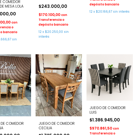
DE COMEDOR
depósito bancario
$243.000,00
DE MESA LOLA
12
x
$20.166,67
sin interés
.000,00
$170.100,00
con
Transferencia o
200,00
con
depósito bancario
rencia o
12
x
$20.250,00
sin
o bancario
interés
.666,67
sin
JUEGO DE COMEDOR
LUIS
$1.386.945,00
 DE COMEDOR
JUEGO DE COMEDOR
NA
CECILIA
$970.861,50
con
Transferencia o