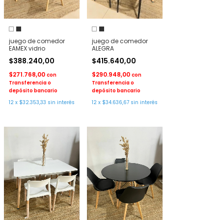
juego de comedor
juego de comedor
EAMEX vidrio
ALEGRA
$388.240,00
$415.640,00
$271.768,00
$290.948,00
con
con
Transferencia o
Transferencia o
depósito bancario
depósito bancario
12
x
$32.353,33
sin interés
12
x
$34.636,67
sin interés