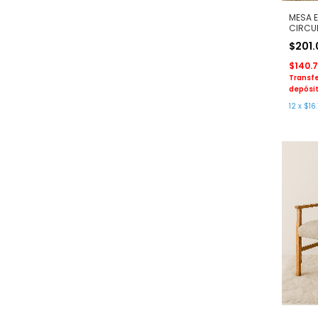
MESA 
CIRCUL
$201
$140.
Transfe
depósit
12
x
$16