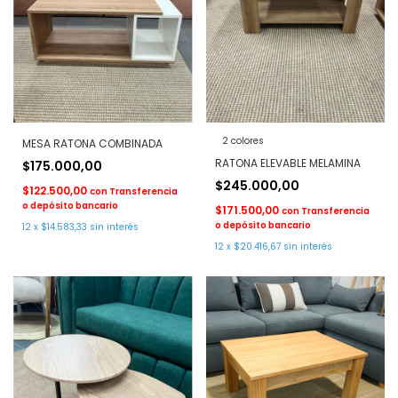
2 colores
MESA RATONA COMBINADA
RATONA ELEVABLE MELAMINA
$175.000,00
$245.000,00
$122.500,00
con
Transferencia
o depósito bancario
$171.500,00
con
Transferencia
o depósito bancario
12
x
$14.583,33
sin interés
12
x
$20.416,67
sin interés