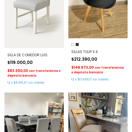
SILLAS TULIP X 4
SILLA DE COMEDOR LUIS
$212.390,00
$119.000,00
$148.673,00
con
Transferencia
$83.300,00
con
Transferencia o
o depósito bancario
depósito bancario
12
x
$17.699,17
sin interés
12
x
$9.916,67
sin interés