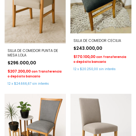
SILLA DE COMEDOR CECILIA
$243.000,00
SILLA DE COMEDOR PUNTA DE
MESA LOLA
$170.100,00
con
Transferencia
o depósito bancario
$296.000,00
12
x
$20.250,00
sin interés
$207.200,00
con
Transferencia
o depósito bancario
12
x
$24.666,67
sin interés