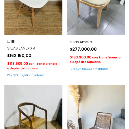
sillas Amelia
SILLAS EAMEX X 4
$277.000,00
$162.150,00
$193.900,00
con
Transferencia
o depósito bancario
$113.505,00
con
Transferencia
o depósito bancario
12
x
$23.083,33
sin interés
12
x
$13.512,50
sin interés