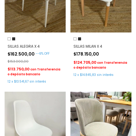
SILLAS ALEGRA X 4
SILLAS MILAN X 4
$162.500,00
$178.150,00
-
-6
%
OFF
$153.000,00
$124.705,00
con
Transferencia
o depósito bancario
$113.750,00
con
Transferencia
o depósito bancario
12
x
$14.845,83
sin interés
12
x
$13.541,67
sin interés