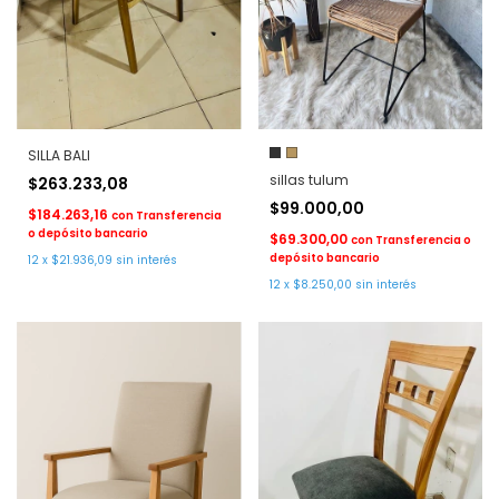
SILLA BALI
sillas tulum
$263.233,08
$99.000,00
$184.263,16
con
Transferencia
o depósito bancario
$69.300,00
con
Transferencia o
depósito bancario
12
x
$21.936,09
sin interés
12
x
$8.250,00
sin interés