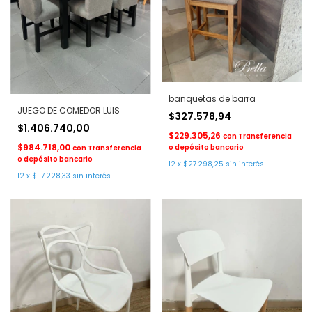
banquetas de barra
JUEGO DE COMEDOR LUIS
$327.578,94
$1.406.740,00
$229.305,26
con
Transferencia
$984.718,00
o depósito bancario
con
Transferencia
o depósito bancario
12
x
$27.298,25
sin interés
12
x
$117.228,33
sin interés