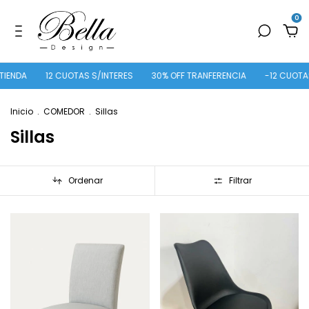
0
12 CUOTAS S/INTERES
30% OFF TRANFERENCIA
-12 CUOTAS SIN INT
Inicio
.
COMEDOR
.
Sillas
Sillas
Ordenar
Filtrar