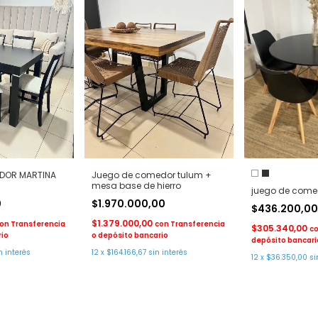
DOR MARTINA
Juego de comedor tulum +
mesa base de hierro
juego de comed
0
$1.970.000,00
$436.200,0
$1.379.000,00
on
Transferencia
con
Transferencia
$305.340,00
c
rio
o depósito bancario
depósito bancari
n interés
12
x
$164.166,67
sin interés
12
x
$36.350,00
si