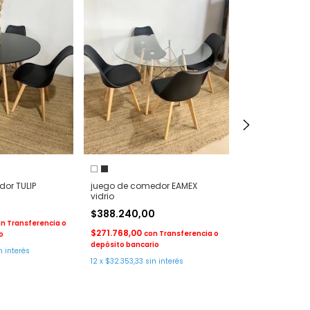
JUEGO DE COME
$1.386.945,
$970.861,50
co
depósito bancar
or TULIP
juego de comedor EAMEX
12
x
$115.578,75
si
vidrio
0
$388.240,00
on
Transferencia o
$271.768,00
con
Transferencia o
o
depósito bancario
n interés
12
x
$32.353,33
sin interés