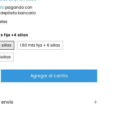
to
pagando con
 depósito bancario
lles
s fija +4 sillas
 sillas
1.60 mts fija + 6 sillas
6sillas
 envío