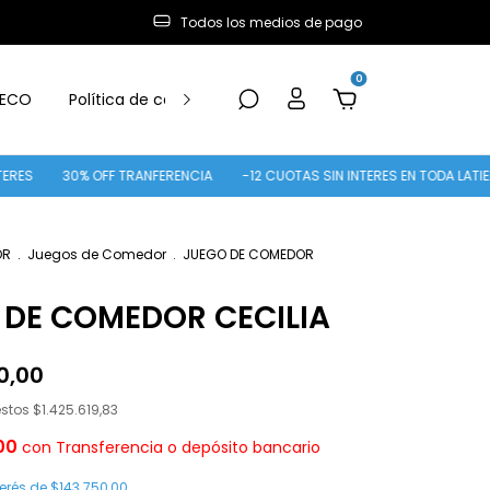
Todos los medios de pago
0
ECO
Política de cambio y Devolución
 OFF TRANFERENCIA
-12 CUOTAS SIN INTERES EN TODA LATIENDA
12 C
OR
.
Juegos de Comedor
.
JUEGO DE COMEDOR
 DE COMEDOR CECILIA
0,00
estos
$1.425.619,83
,00
con
Transferencia o depósito bancario
terés de
$143.750,00