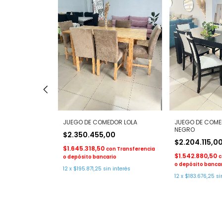
JUEGO DE COMEDOR LOLA
JUEGO DE COME
NEGRO
dor ALEGRA
$2.350.455,00
$2.204.115,0
$1.645.318,50
con
Transferencia
$1.542.880,50
c
o depósito bancario
n
Transferencia o
o depósito banca
o
12
x
$195.871,25
sin interés
12
x
$183.676,25
si
 interés