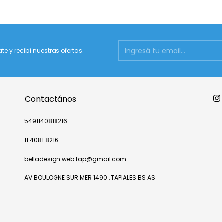
ate y recibí nuestras ofertas.
Contactános
5491140818216
11 4081 8216
belladesign.web.tap@gmail.com
AV BOULOGNE SUR MER 1490 , TAPIALES BS AS