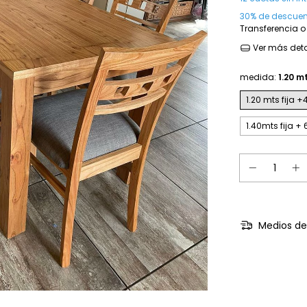
30% de descuen
Transferencia o
Ver más deta
medida:
1.20 mt
1.20 mts fija +4
1.40mts fija + 
Medios de