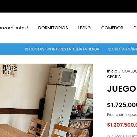
anzamientos!
DORMITORIOS
LIVING
COMEDOR
D
-12 CUOTAS SIN INTERES EN TODA LATIENDA
12 CUOTAS S/INTERES
30%
Inicio
.
COMED
CECILIA
JUEGO
$1.725.00
Precio sin impu
$1.207.500
12
cuotas sin in